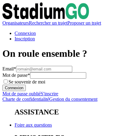
Organisateurs
Rechercher un trajet
Proposer un trajet
Connexion
Inscription
On roule ensemble ?
Email*
Mot de passe*
Se souvenir de moi
Connexion
Mot de passe oublié
S'inscrire
Charte de confidentialité
Gestion du consentement
ASSISTANCE
Foire aux questions